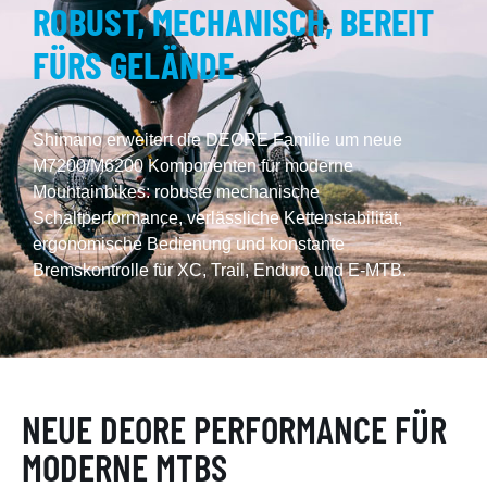
ROBUST, MECHANISCH, BEREIT
FÜRS GELÄNDE
Shimano erweitert die DEORE Familie um neue
M7200/M6200 Komponenten für moderne
Mountainbikes: robuste mechanische
Schaltperformance, verlässliche Kettenstabilität,
ergonomische Bedienung und konstante
Bremskontrolle für XC, Trail, Enduro und E-MTB.
NEUE DEORE PERFORMANCE FÜR
MODERNE MTBS