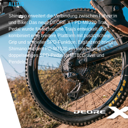
ALLTAG
Shimano erweitert die Verbindung zwischen Fahrer:in
und Bike: Das neue DEORE XT PD-M8220 Trail-
Pedal wurde für technische Trails entwickelt und
kombiniert eine breitere Plattform mit zusätzlichem
Grip und schneller SPD-Funktion. Ergänzend bringt
Shimano mit dem PD-MT520 ein vielseitiges,
doppelseitiges SPD-Pedal für MTB, Gravel und
Pendeln.