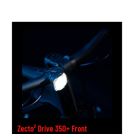
Zecto² Drive 350+ Front