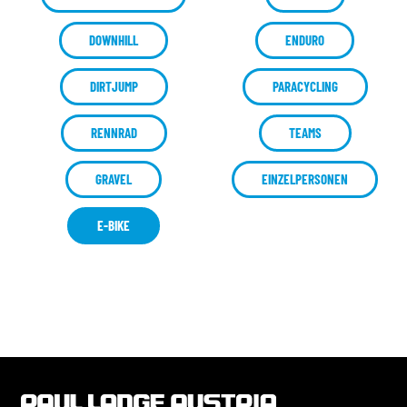
DOWNHILL
ENDURO
DIRTJUMP
PARACYCLING
RENNRAD
TEAMS
GRAVEL
EINZELPERSONEN
E-BIKE