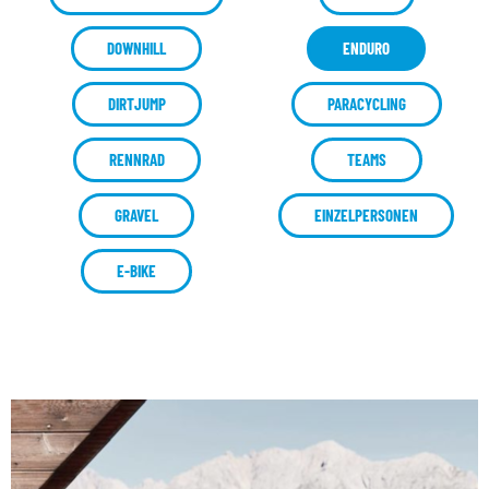
DOWNHILL
ENDURO
DIRTJUMP
PARACYCLING
RENNRAD
TEAMS
GRAVEL
EINZELPERSONEN
E-BIKE